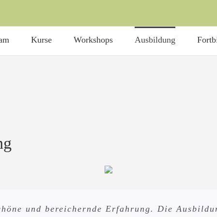
am
Kurse
Workshops
Ausbildung
Fortb
ng
Ausbildung zur Yogalehrerin bei Soul Yoga entsc
chöne und bereichernde Erfahrung. Die Ausbildun
ng in nur wenigen Worten beschreiben müsste, da