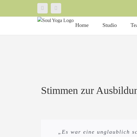
Zum
Facebook
Instagram
Inhalt
springen
Home
Studio
Te
Stimmen zur Ausbildu
“Ich habe mich 2023 für die 
„Es war eine unglaublich s
„Wenn ich meine Erfahru