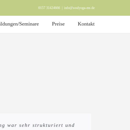
0157 31424666
|
info@soulyoga-ms.de
ildungen/Seminare
Preise
Kontakt
hieden und würde es jederzeit
g war sehr strukturiert und
nn war sie inspirierend,